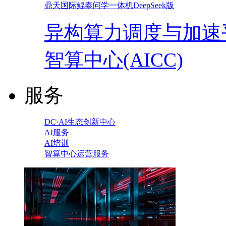
鼎天国际鲲泰问学一体机DeepSeek版
异构算力调度与加速
智算中心(AICC)
服务
DC·AI生态创新中心
AI服务
AI培训
智算中心运营服务